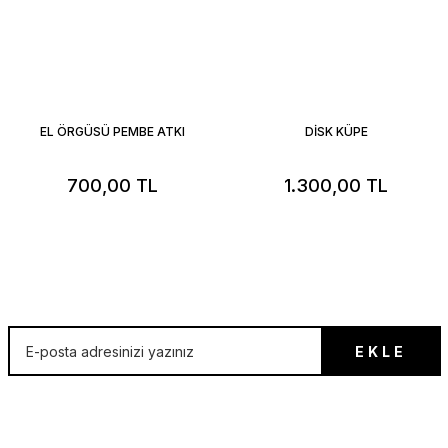
EL ÖRGÜSÜ PEMBE ATKI
DİSK KÜPE
700,00 TL
1.300,00 TL
İLK SEN ÖĞREN!
EKLE
E-posta listesine hemen kayıt ol, ilk sen öğren!