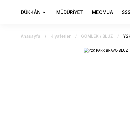
DÜKKÂN
MÜDÜRİYET
MECMUA
SS
Anasayfa
Kıyafetler
GÖMLEK / BLUZ
Y2