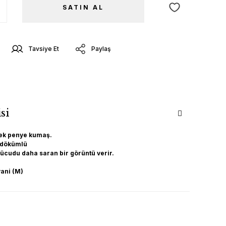
SATIN AL
Tavsiye Et
Paylaş
si
ek penye kumaş.
 dökümlü
ücudu daha saran bir görüntü verir.
yani (M)