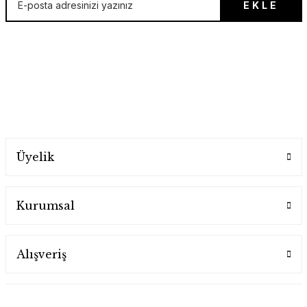
EKLE
Y2K SUNİ KÜRK KABAN
2.200,00 TL
3.700,00 TL
E-posta listesine hemen kayıt ol, ilk sen öğren!
3.700,00 TL
Y2K FURRY BLUZ
Y2K KISA KABAN
Y2K SUNİ KÜRK KABAN
2.200,00 TL
3.700,00 TL
3.700,00 TL
Üyelik
Kurumsal
Y2K PARK BRAVO BLUZ
Y2K PATCHWORK BLUZ
Alışveriş
2.000,00 TL
1.700,00 TL
Y2K PARK BRAVO BLUZ