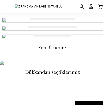
KIYAFETLER
AKSESUARLAR
OBJELER
Yeni Ürünler
Dükkândan seçtiklerimiz
İLK SEN ÖĞREN!
Y2K FURRY BLUZ
Y2K KISA KABAN