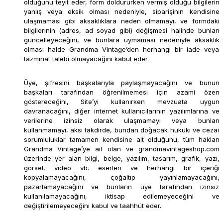
olduğunu teyit eder, form doldururken vermiş olduğu bilgilerin
yanlış veya eksik olması nedeniyle, siparişinin kendisine
ulaşmaması gibi aksaklıklara neden olmamayı, ve formdaki
bilgilerinin (adres, ad soyad gibi) değişmesi halinde bunları
güncelleyeceğini, ve bunlara uymaması nedeniyle aksaklık
olması halde Grandma Vintage’den herhangi bir iade veya
tazminat talebi olmayacağını kabul eder.
Üye, şifresini başkalarıyla paylaşmayacağını ve bunun
başkaları tarafından öğrenilmemesi için azami özen
göstereceğini, Site’yi kullanırken mevzuata uygun
davranacağını, diğer internet kullanıcılarının yazılımlarına ve
verilerine izinsiz olarak ulaşmamayı veya bunları
kullanmamayı, aksi takdirde, bundan doğacak hukuki ve cezai
sorumluluklar tamamen kendisine ait olduğunu, tüm hakları
Grandma Vintage’ye ait olan ve grandmavintageshop.com
üzerinde yer alan bilgi, belge, yazılım, tasarım, grafik, yazı,
görsel, video vb. eserleri ve herhangi bir içeriği
kopyalamayacağını, çoğaltıp yayınlamayacağını,
pazarlamayacağını ve bunların üye tarafından izinsiz
kullanılamayacağını, iktisap edilemeyeceğini ve
değiştirilemeyeceğini kabul ve taahhüt eder.