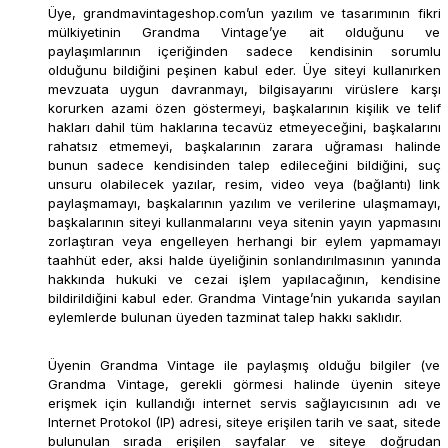
Üye, grandmavintageshop.com’un yazılım ve tasarımının fikri
mülkiyetinin Grandma Vintage’ye ait olduğunu ve
paylaşımlarının içeriğinden sadece kendisinin sorumlu
olduğunu bildiğini peşinen kabul eder. Üye siteyi kullanırken
mevzuata uygun davranmayı, bilgisayarını virüslere karşı
korurken azami özen göstermeyi, başkalarının kişilik ve telif
hakları dahil tüm haklarına tecavüz etmeyeceğini, başkalarını
rahatsız etmemeyi, başkalarının zarara uğraması halinde
bunun sadece kendisinden talep edileceğini bildiğini, suç
unsuru olabilecek yazılar, resim, video veya (bağlantı) link
paylaşmamayı, başkalarının yazılım ve verilerine ulaşmamayı,
başkalarının siteyi kullanmalarını veya sitenin yayın yapmasını
zorlaştıran veya engelleyen herhangi bir eylem yapmamayı
taahhüt eder, aksi halde üyeliğinin sonlandırılmasının yanında
hakkında hukuki ve cezai işlem yapılacağının, kendisine
bildirildiğini kabul eder. Grandma Vintage’nin yukarıda sayılan
eylemlerde bulunan üyeden tazminat talep hakkı saklıdır.
Üyenin Grandma Vintage ile paylaşmış olduğu bilgiler (ve
Grandma Vintage, gerekli görmesi halinde üyenin siteye
erişmek için kullandığı internet servis sağlayıcısının adı ve
Internet Protokol (IP) adresi, siteye erişilen tarih ve saat, sitede
bulunulan sırada erişilen sayfalar ve siteye doğrudan