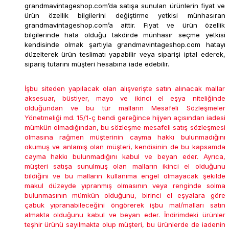
grandmavintageshop.com’da satışa sunulan ürünlerin fiyat ve
ürün özellik bilgilerini değiştirme yetkisi münhasıran
grandmavintageshop.com’a aittir. Fiyat ve ürün özellik
bilgilerinde hata olduğu takdirde münhasır seçme yetkisi
kendisinde olmak şartıyla grandmavintageshop.com hatayı
düzelterek ürün teslimatı yapabilir veya siparişi iptal ederek,
sipariş tutarını müşteri hesabına iade edebilir.
İşbu siteden yapılacak olan alışverişte satın alınacak mallar
aksesuar, büstiyer, mayo ve ikinci el eşya niteliğinde
olduğundan ve bu tür malların Mesafeli Sözleşmeler
Yönetmeliği md. 15/1-ç bendi gereğince hijyen açısından iadesi
mümkün olmadığından, bu sözleşme mesafeli satış sözleşmesi
olmasına rağmen müşterinin cayma hakkı bulunmadığını
okumuş ve anlamış olan müşteri, kendisinin de bu kapsamda
cayma hakkı bulunmadığını kabul ve beyan eder. Ayrıca,
müşteri satışa sunulmuş olan malların ikinci el olduğunu
bildiğini ve bu malların kullanıma engel olmayacak şekilde
makul düzeyde yıpranmış olmasının veya renginde solma
bulunmasının mümkün olduğunu, birinci el eşyalara göre
çabuk yıpranabileceğini öngörerek işbu mal/malları satın
almakta olduğunu kabul ve beyan eder. İndirimdeki ürünler
teşhir ürünü sayılmakta olup müşteri, bu ürünlerde de iadenin