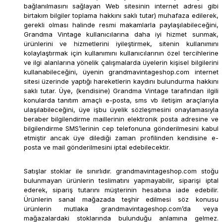
bağlanılmasını sağlayan Web sitesinin internet adresi gibi
birtakım bilgiler toplama hakkını saklı tutar) muhafaza edilerek,
gerekli olması halinde resmi makamlarla paylaşılabileceğini,
Grandma Vintage kullanıcılarına daha iyi hizmet sunmak,
ürünlerini ve hizmetlerini iyileştirmek, sitenin kullanımını
kolaylaştırmak için kullanımını kullanıcılarının özel tercihlerine
ve ilgi alanlarına yönelik çalışmalarda üyelerin kişisel bilgilerini
kullanabileceğini, üyenin grandmavintageshop.com internet
sitesi üzerinde yaptığı hareketlerin kaydını bulundurma hakkını
saklı tutar. Üye, (kendisine) Grandma Vintage tarafından ilgili
konularda tanıtım amaçlı e-posta, sms vb iletişim araçlarıyla
ulaşılabileceğini, üye işbu üyelik sözleşmesini onaylamasıyla
beraber bilgilendirme maillerinin elektronik posta adresine ve
bilgilendirme SMS’lerinin cep telefonuna gönderilmesini kabul
etmiştir ancak üye dilediği zaman profilinden kendisine e-
posta ve mail gönderilmesini iptal edebilecektir.
Satışlar stoklar ile sınırlıdır. grandmavintageshop.com stoğu
bulunmayan ürünlerin teslimatını yapmayabilir, siparişi iptal
ederek, sipariş tutarını müşterinin hesabına iade edebilir.
Ürünlerin sanal mağazada teşhir edilmesi söz konusu
ürünlerin mutlaka grandmavintageshop.com’da veya
mağazalardaki stoklarında bulunduğu anlamına gelmez.