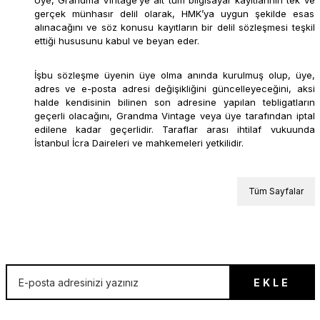
Üye, Grandma Vintage’ye ait tüm bilgisayar kayıtlarının tek ve
gerçek münhasır delil olarak, HMK’ya uygun şekilde esas
alınacağını ve söz konusu kayıtların bir delil sözleşmesi teşkil
ettiği hususunu kabul ve beyan eder.
İşbu sözleşme üyenin üye olma anında kurulmuş olup, üye,
adres ve e-posta adresi değişikliğini güncelleyeceğini, aksi
halde kendisinin bilinen son adresine yapılan tebligatların
geçerli olacağını, Grandma Vintage veya üye tarafından iptal
edilene kadar geçerlidir. Taraflar arası ihtilaf vukuunda
İstanbul İcra Daireleri ve mahkemeleri yetkilidir.
Tüm Sayfalar
İLK SEN ÖĞREN!
EKLE