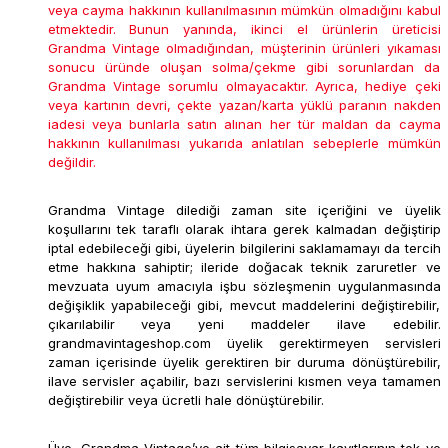
veya cayma hakkının kullanılmasının mümkün olmadığını kabul
etmektedir. Bunun yanında, ikinci el ürünlerin üreticisi
Grandma Vintage olmadığından, müşterinin ürünleri yıkaması
sonucu üründe oluşan solma/çekme gibi sorunlardan da
Grandma Vintage sorumlu olmayacaktır. Ayrıca, hediye çeki
veya kartının devri, çekte yazan/karta yüklü paranın nakden
iadesi veya bunlarla satın alınan her tür maldan da cayma
hakkının kullanılması yukarıda anlatılan sebeplerle mümkün
değildir.
Grandma Vintage dilediği zaman site içeriğini ve üyelik
koşullarını tek taraflı olarak ihtara gerek kalmadan değiştirip
iptal edebileceği gibi, üyelerin bilgilerini saklamamayı da tercih
etme hakkına sahiptir; ileride doğacak teknik zaruretler ve
mevzuata uyum amacıyla işbu sözleşmenin uygulanmasında
değişiklik yapabileceği gibi, mevcut maddelerini değiştirebilir,
çıkarılabilir veya yeni maddeler ilave edebilir.
grandmavintageshop.com üyelik gerektirmeyen servisleri
zaman içerisinde üyelik gerektiren bir duruma dönüştürebilir,
ilave servisler açabilir, bazı servislerini kısmen veya tamamen
değiştirebilir veya ücretli hale dönüştürebilir.