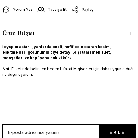
Yorum Yaz
Tavsiye Et
Paylaş
Ürün Bilgisi
İç yapısı astarlı, yanlarda cepli, hafif bele oturan kesim,
eskitme deri görünümlü biye detaylı,dışı tamamen süet,
manşetleri ve kapüşonu hakiki kürk.
Not:
Etiketinde belirtilen beden L fakat M giyenler için daha uygun olduğu
nu düşünüyorum.
İLK SEN ÖĞREN!
EKLE