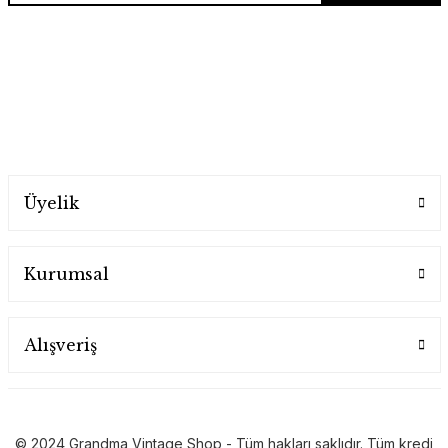
E-posta listesine hemen kayıt ol, ilk sen öğren!
Üyelik
Kurumsal
Alışveriş
© 2024 Grandma Vintage Shop - Tüm hakları saklıdır. Tüm kredi