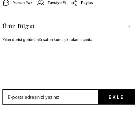
Yorum Yaz
Tavsiye Et
Paylaş
Ürün Bilgisi
Yılan derisi görünümlü saten kumaş kaplama çanta.
İLK SEN ÖĞREN!
EKLE
E-posta listesine hemen kayıt ol, ilk sen öğren!