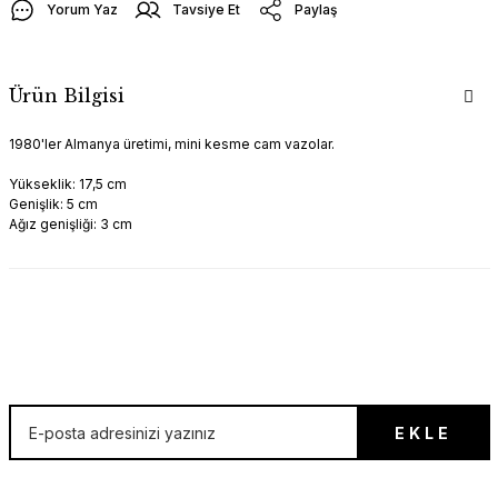
Yorum Yaz
Tavsiye Et
Paylaş
Ürün Bilgisi
1980'ler Almanya üretimi, mini kesme cam vazolar.
Yükseklik: 17,5 cm
Genişlik: 5 cm
Ağız genişliği: 3 cm
İLK SEN ÖĞREN!
EKLE
E-posta listesine hemen kayıt ol, ilk sen öğren!